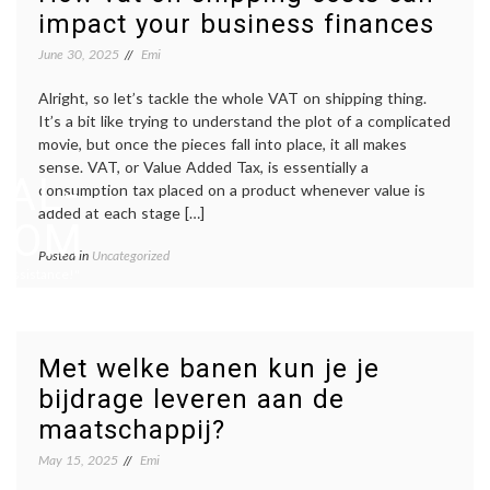
impact your business finances
June 30, 2025
Emi
Alright, so let’s tackle the whole VAT on shipping thing.
It’s a bit like trying to understand the plot of a complicated
movie, but once the pieces fall into place, it all makes
sense. VAT, or Value Added Tax, is essentially a
AL-
consumption tax placed on a product whenever value is
added at each stage […]
.COM
Posted in
Uncategorized
 Assistance!"
Met welke banen kun je je
bijdrage leveren aan de
maatschappij?
May 15, 2025
Emi