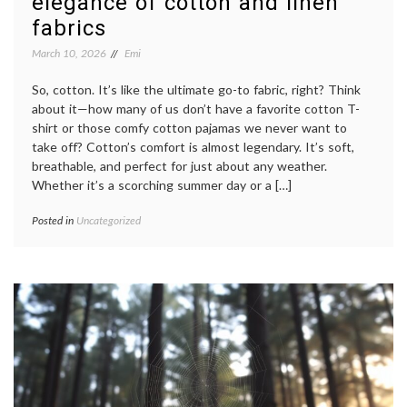
elegance of cotton and linen
fabrics
March 10, 2026
Emi
So, cotton. It’s like the ultimate go-to fabric, right? Think
about it—how many of us don’t have a favorite cotton T-
shirt or those comfy cotton pajamas we never want to
take off? Cotton’s comfort is almost legendary. It’s soft,
breathable, and perfect for just about any weather.
Whether it’s a scorching summer day or a […]
Posted in
Uncategorized